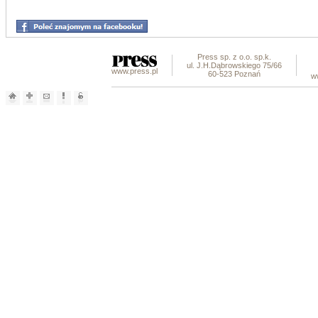
Press sp. z o.o. sp.k.
ul. J.H.Dąbrowskiego 75/66
www.press.pl
60-523 Poznań
w