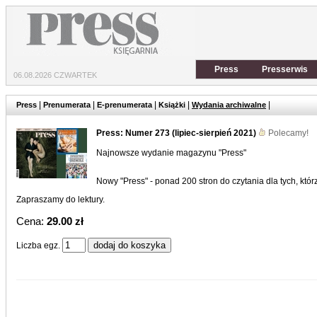
Press
Presserwis
06.08.2026 CZWARTEK
|
|
|
|
|
Press
Prenumerata
E-prenumerata
Książki
Wydania archiwalne
Press: Numer 273 (lipiec-sierpień 2021)
Polecamy!
Najnowsze wydanie magazynu "Press"
Nowy "Press" - ponad 200 stron do czytania dla tych, kt
Zapraszamy do lektury.
Cena:
29.00 zł
Liczba egz.