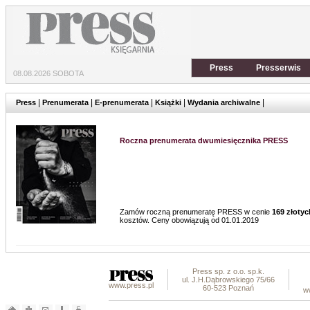
Press
Presserwis
08.08.2026 SOBOTA
|
|
|
|
|
Press
Prenumerata
E-prenumerata
Książki
Wydania archiwalne
Roczna prenumerata dwumiesięcznika PRESS
Zamów roczną prenumeratę PRESS w cenie
169 złotyc
kosztów. Ceny obowiązują od 01.01.2019
Press sp. z o.o. sp.k.
ul. J.H.Dąbrowskiego 75/66
www.press.pl
60-523 Poznań
w